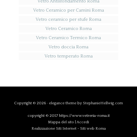
Vetro Antisfondamento Roma
Vetro Ceramico per Camini Roma
Vetro ceramico per stufe Roma
Vetro Ceramico Roma
Vetro Ceramico Termico Roma
Vetro doccia Roma
Vetro temperato Roma
Copyright © 2026 ·
elegance theme
by
StephanieHellwig.com
copyright © 2017 https://www.vetreria-roma.it
Mappa del sito
|
Accedi
Realizzazione Siti Internet
-
Siti web Roma