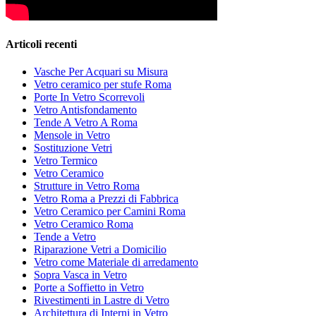
Articoli recenti
Vasche Per Acquari su Misura
Vetro ceramico per stufe Roma
Porte In Vetro Scorrevoli
Vetro Antisfondamento
Tende A Vetro A Roma
Mensole in Vetro
Sostituzione Vetri
Vetro Termico
Vetro Ceramico
Strutture in Vetro Roma
Vetro Roma a Prezzi di Fabbrica
Vetro Ceramico per Camini Roma
Vetro Ceramico Roma
Tende a Vetro
Riparazione Vetri a Domicilio
Vetro come Materiale di arredamento
Sopra Vasca in Vetro
Porte a Soffietto in Vetro
Rivestimenti in Lastre di Vetro
Architettura di Interni in Vetro