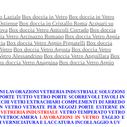
o Laziale
Box doccia in Vetro
Box doccia in Vetro
Ostiense
Box doccia in Cristallo Roma
Acquari su
nova
Box doccia Vetro Anticoli Corrado
Box doccia
ia Vetro Arcinazzo Romano
Box doccia Vetro Appia
cia
Box doccia Vetro Appio Pignatelli
Box doccia
Vetro
Box doccia Vetro Agosta
Box doccia Vetro
Vetro Alessandrino
Box doccia Vetro Anguillara
Box
x doccia Vetro Anagnina
Box doccia Vetro Appio
NI
LAVORAZIONI
VETRERIA INDUSTRIALE
SOLUZIONI
PORTE TUTTO VETRO
PORTE SCORREVOLI
TAVOLI IN
CCHI
VETRI EXTRACHIARI
COMPLEMENTI DI ARREDO
IN VETRO
VETRATE PER NEGOZI
PORTE ESTERNE IN
VETRERIA INDUSTRIALE
VETRO TEMPERATO
VETRO
VETROCAMERA
LAVORAZIONI IN VETRO
TAGLIO E
I
VERNICIATURA E LACCATURA
INCOLLAGGIO A UV