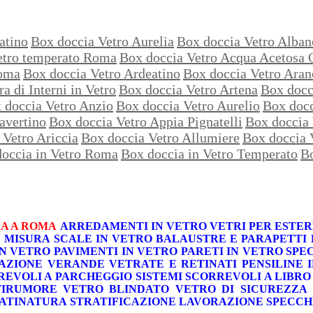
atino
Box doccia Vetro Aurelia
Box doccia Vetro Alban
etro temperato Roma
Box doccia Vetro Acqua Acetosa 
Roma
Box doccia Vetro Ardeatino
Box doccia Vetro Ara
ra di Interni in Vetro
Box doccia Vetro Artena
Box docc
 doccia Vetro Anzio
Box doccia Vetro Aurelio
Box doc
avertino
Box doccia Vetro Appia Pignatelli
Box doccia 
 Vetro Ariccia
Box doccia Vetro Allumiere
Box doccia 
occia in Vetro Roma
Box doccia in Vetro Temperato
Bo
A A ROMA
ARREDAMENTI IN VETRO
VETRI PER ESTER
U MISURA
SCALE IN VETRO
BALAUSTRE E PARAPETTI
IN VETRO
PAVIMENTI IN VETRO
PARETI IN VETRO
SPE
AZIONE VERANDE
VETRATE E RETINATI
PENSILINE 
REVOLI A PARCHEGGIO
SISTEMI SCORREVOLI A LIBRO
TIRUMORE
VETRO BLINDATO
VETRO DI SICUREZZA
ATINATURA
STRATIFICAZIONE
LAVORAZIONE SPECCH