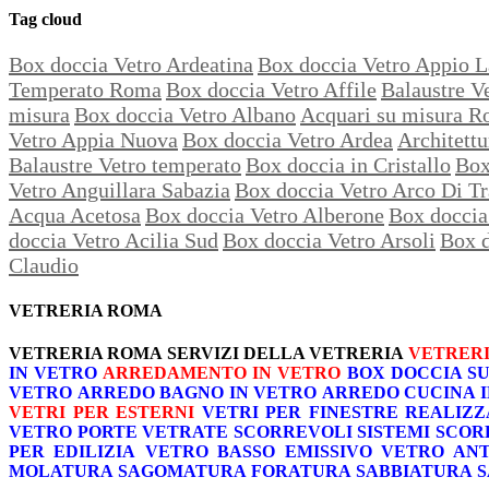
Tag cloud
Box doccia Vetro Ardeatina
Box doccia Vetro Appio L
Temperato Roma
Box doccia Vetro Affile
Balaustre V
misura
Box doccia Vetro Albano
Acquari su misura 
Vetro Appia Nuova
Box doccia Vetro Ardea
Architettu
Balaustre Vetro temperato
Box doccia in Cristallo
Box
Vetro Anguillara Sabazia
Box doccia Vetro Arco Di Tr
Acqua Acetosa
Box doccia Vetro Alberone
Box doccia
doccia Vetro Acilia Sud
Box doccia Vetro Arsoli
Box d
Claudio
VETRERIA ROMA
VETRERIA ROMA
SERVIZI DELLA VETRERIA
VETRERI
IN VETRO
ARREDAMENTO IN VETRO
BOX DOCCIA S
VETRO
ARREDO BAGNO IN VETRO
ARREDO CUCINA 
VETRI PER ESTERNI
VETRI PER FINESTRE
REALIZZ
VETRO
PORTE VETRATE SCORREVOLI
SISTEMI SCOR
PER EDILIZIA
VETRO BASSO EMISSIVO
VETRO AN
MOLATURA
SAGOMATURA
FORATURA
SABBIATURA
S