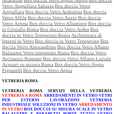
Vetro Anguillara Sabazia
Box doccia Vetro
Anguillara
Box doccia Vetro Ardeatina
Box doccia
Vetro Affile
Box doccia Vetro Anzio
Box doccia
Vetro Artena
Box doccia Vetro Allumiere
Box doccia
in Cristallo Roma
Box doccia Vetro Ardea
Box
doccia in Vetro Temperato Roma
Architettura di
Interni in Vetro
Box doccia in Vetro Temperato
Box
doccia Vetro Alessandrino
Box doccia Vetro Albano
Balaustre Vetro temperato Roma
Box doccia Vetro
Arcinazzo Romano
Box doccia Vetro Albano Laziale
Acquari su misura Roma
Box doccia Vetro Appio
Pignatelli
Box doccia Vetro Appia
VETRERIA ROMA
VETRERIA ROMA
SERVIZI DELLA VETRERIA
VETRERIA A ROMA
ARREDAMENTI IN VETRO
VETRI
PER ESTERNI
LAVORAZIONI
VETRERIA
INDUSTRIALE
SOLUZIONI IN VETRO
ARREDAMENTO
IN VETRO
BOX DOCCIA SU MISURA
SCALE IN VETRO
BALAUSTRE E PARAPETTI
PORTE TUTTO VETRO