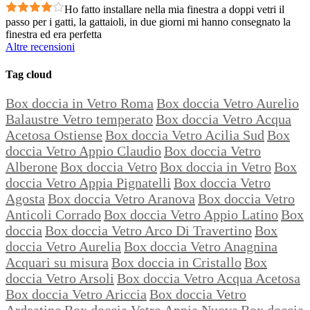
Ho fatto installare nella mia finestra a doppi vetri il
passo per i gatti, la gattaioli, in due giorni mi hanno consegnato la
finestra ed era perfetta
Altre recensioni
Tag cloud
Box doccia in Vetro Roma
Box doccia Vetro Aurelio
Balaustre Vetro temperato
Box doccia Vetro Acqua
Acetosa Ostiense
Box doccia Vetro Acilia Sud
Box
doccia Vetro Appio Claudio
Box doccia Vetro
Alberone
Box doccia Vetro
Box doccia in Vetro
Box
doccia Vetro Appia Pignatelli
Box doccia Vetro
Agosta
Box doccia Vetro Aranova
Box doccia Vetro
Anticoli Corrado
Box doccia Vetro Appio Latino
Box
doccia
Box doccia Vetro Arco Di Travertino
Box
doccia Vetro Aurelia
Box doccia Vetro Anagnina
Acquari su misura
Box doccia in Cristallo
Box
doccia Vetro Arsoli
Box doccia Vetro Acqua Acetosa
Box doccia Vetro Ariccia
Box doccia Vetro
Ardeatino
Box doccia Vetro Appia Nuova
Box doccia