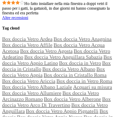
Ho fatto installare nella mia finestra a doppi vetri il
passo per i gatti, la gattaioli, in due giorni mi hanno consegnato la
finestra ed era perfetta
Altre recensioni
Tag cloud
Box doccia Vetro Ardea
Box doccia Vetro Anagnina
Box doccia Vetro Affile
Box doccia Vetro Acqua
Acetosa
Box doccia Vetro Agosta
Box doccia Vetro
Ardeatino
Box doccia Vetro Anguillara Sabazia
Box
doccia Vetro Appio Latino
Box doccia in Vetro
Box
doccia in Cristallo
Box doccia Vetro Albano
Box
doccia Vetro Appia
Box doccia in Cristallo Roma
Box doccia Vetro Ariccia
Box doccia in Vetro Roma
Box doccia Vetro Albano Laziale
Acquari su misura
Box doccia Vetro Allumiere
Box doccia Vetro
Arcinazzo Romano
Box doccia Vetro Alberone
Box
doccia Vetro Arco Di Travertino
Box doccia Vetro
Anguillara
Box doccia Vetro Appio Pignatelli
Box
doccia
Box doccia Vetro Appia Nuova
Box doccia in