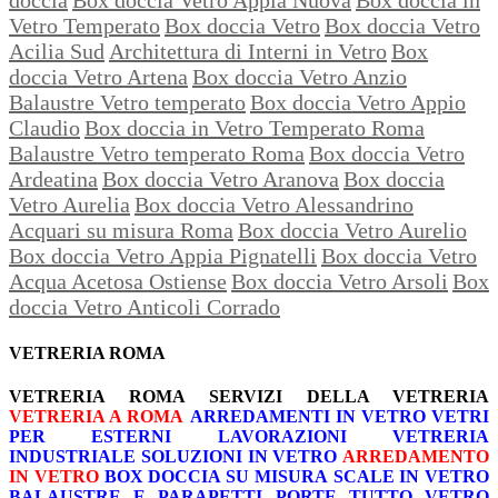
Vetro Temperato
Box doccia Vetro
Box doccia Vetro
Acilia Sud
Architettura di Interni in Vetro
Box
doccia Vetro Artena
Box doccia Vetro Anzio
Balaustre Vetro temperato
Box doccia Vetro Appio
Claudio
Box doccia in Vetro Temperato Roma
Balaustre Vetro temperato Roma
Box doccia Vetro
Ardeatina
Box doccia Vetro Aranova
Box doccia
Vetro Aurelia
Box doccia Vetro Alessandrino
Acquari su misura Roma
Box doccia Vetro Aurelio
Box doccia Vetro Appia Pignatelli
Box doccia Vetro
Acqua Acetosa Ostiense
Box doccia Vetro Arsoli
Box
doccia Vetro Anticoli Corrado
VETRERIA ROMA
VETRERIA ROMA
SERVIZI DELLA VETRERIA
VETRERIA A ROMA
ARREDAMENTI IN VETRO
VETRI
PER ESTERNI
LAVORAZIONI
VETRERIA
INDUSTRIALE
SOLUZIONI IN VETRO
ARREDAMENTO
IN VETRO
BOX DOCCIA SU MISURA
SCALE IN VETRO
BALAUSTRE E PARAPETTI
PORTE TUTTO VETRO