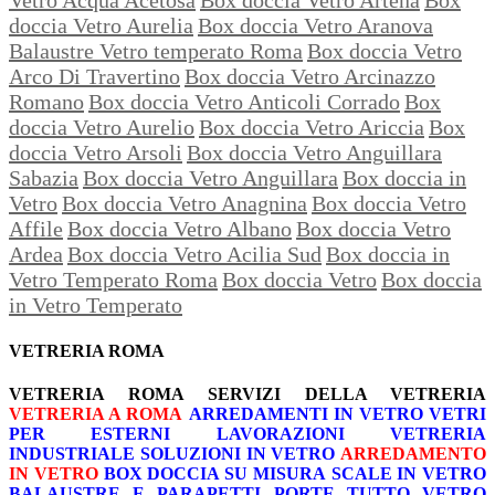
doccia Vetro Aurelia
Box doccia Vetro Aranova
Balaustre Vetro temperato Roma
Box doccia Vetro
Arco Di Travertino
Box doccia Vetro Arcinazzo
Romano
Box doccia Vetro Anticoli Corrado
Box
doccia Vetro Aurelio
Box doccia Vetro Ariccia
Box
doccia Vetro Arsoli
Box doccia Vetro Anguillara
Sabazia
Box doccia Vetro Anguillara
Box doccia in
Vetro
Box doccia Vetro Anagnina
Box doccia Vetro
Affile
Box doccia Vetro Albano
Box doccia Vetro
Ardea
Box doccia Vetro Acilia Sud
Box doccia in
Vetro Temperato Roma
Box doccia Vetro
Box doccia
in Vetro Temperato
VETRERIA ROMA
VETRERIA ROMA
SERVIZI DELLA VETRERIA
VETRERIA A ROMA
ARREDAMENTI IN VETRO
VETRI
PER ESTERNI
LAVORAZIONI
VETRERIA
INDUSTRIALE
SOLUZIONI IN VETRO
ARREDAMENTO
IN VETRO
BOX DOCCIA SU MISURA
SCALE IN VETRO
BALAUSTRE E PARAPETTI
PORTE TUTTO VETRO