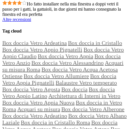
Ho fatto installare nella mia finestra a doppi vetri il
passo per i gatti, la gattaioli, in due giorni mi hanno consegnato la
finestra ed era perfetta
Altre recensioni
Tag cloud
Box doccia Vetro Ardeatina
Box doccia in Cristallo
Box doccia Vetro Appio Pignatelli
Box doccia Vetro
Appio Claudio
Box doccia Vetro Appia
Box doccia
Vetro Anzio
Box doccia Vetro Alessandrino
Acquari
su misura Roma
Box doccia Vetro Acqua Acetosa
Ostiense
Box doccia Vetro Allumiere
Box doccia
Vetro Appia Pignatelli
Balaustre Vetro temperato
Box doccia Vetro Agosta
Box doccia
Box doccia
Vetro Appio Latino
Architettura di Interni in Vetro
Box doccia Vetro Appia Nuova
Box doccia in Vetro
Roma
Acquari su misura
Box doccia Vetro Alberone
Box doccia Vetro Ardeatino
Box doccia Vetro Albano
Laziale
Box doccia in Cristallo Roma
Box doccia
Vetro Acqua Acetosa
Box doccia Vetro Artena
Box