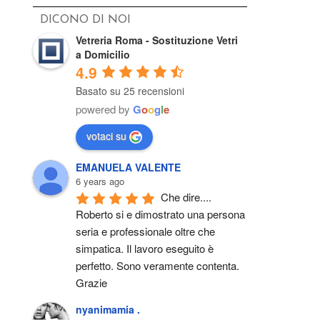
DICONO DI NOI
Vetreria Roma - Sostituzione Vetri
a Domicilio
4.9
Basato su 25 recensioni
powered by
G
o
o
g
l
e
votaci su
EMANUELA VALENTE
6 years ago
Che dire.... 
Roberto si e dimostrato una persona 
seria e professionale oltre che 
simpatica. Il lavoro eseguito è 
perfetto. Sono veramente contenta. 
Grazie
nyanimamia .