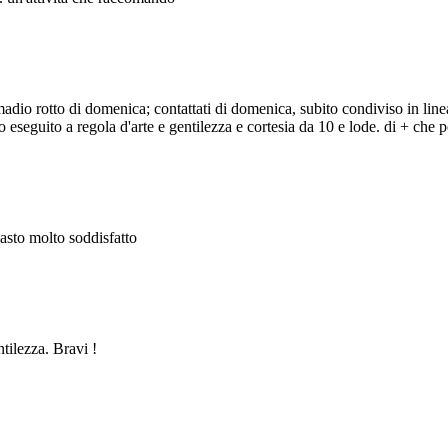
adio rotto di domenica; contattati di domenica, subito condiviso in line
eseguito a regola d'arte e gentilezza e cortesia da 10 e lode. di + che po
masto molto soddisfatto
ntilezza. Bravi !