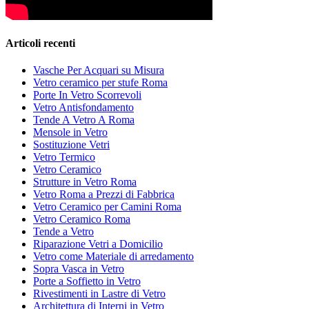
Articoli recenti
Vasche Per Acquari su Misura
Vetro ceramico per stufe Roma
Porte In Vetro Scorrevoli
Vetro Antisfondamento
Tende A Vetro A Roma
Mensole in Vetro
Sostituzione Vetri
Vetro Termico
Vetro Ceramico
Strutture in Vetro Roma
Vetro Roma a Prezzi di Fabbrica
Vetro Ceramico per Camini Roma
Vetro Ceramico Roma
Tende a Vetro
Riparazione Vetri a Domicilio
Vetro come Materiale di arredamento
Sopra Vasca in Vetro
Porte a Soffietto in Vetro
Rivestimenti in Lastre di Vetro
Architettura di Interni in Vetro