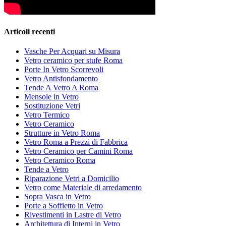
Articoli recenti
Vasche Per Acquari su Misura
Vetro ceramico per stufe Roma
Porte In Vetro Scorrevoli
Vetro Antisfondamento
Tende A Vetro A Roma
Mensole in Vetro
Sostituzione Vetri
Vetro Termico
Vetro Ceramico
Strutture in Vetro Roma
Vetro Roma a Prezzi di Fabbrica
Vetro Ceramico per Camini Roma
Vetro Ceramico Roma
Tende a Vetro
Riparazione Vetri a Domicilio
Vetro come Materiale di arredamento
Sopra Vasca in Vetro
Porte a Soffietto in Vetro
Rivestimenti in Lastre di Vetro
Architettura di Interni in Vetro