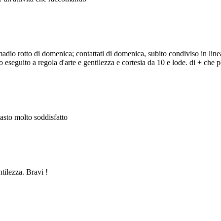
adio rotto di domenica; contattati di domenica, subito condiviso in line
eseguito a regola d'arte e gentilezza e cortesia da 10 e lode. di + che po
masto molto soddisfatto
ntilezza. Bravi !