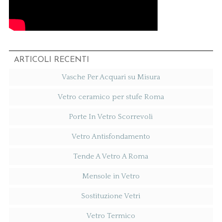
ARTICOLI RECENTI
Vasche Per Acquari su Misura
Vetro ceramico per stufe Roma
Porte In Vetro Scorrevoli
Vetro Antisfondamento
Tende A Vetro A Roma
Mensole in Vetro
Sostituzione Vetri
Vetro Termico