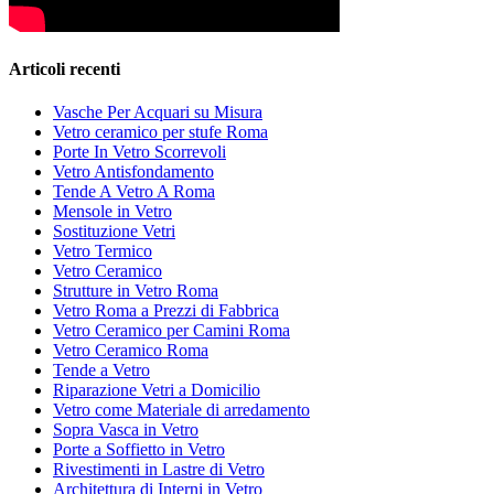
Articoli recenti
Vasche Per Acquari su Misura
Vetro ceramico per stufe Roma
Porte In Vetro Scorrevoli
Vetro Antisfondamento
Tende A Vetro A Roma
Mensole in Vetro
Sostituzione Vetri
Vetro Termico
Vetro Ceramico
Strutture in Vetro Roma
Vetro Roma a Prezzi di Fabbrica
Vetro Ceramico per Camini Roma
Vetro Ceramico Roma
Tende a Vetro
Riparazione Vetri a Domicilio
Vetro come Materiale di arredamento
Sopra Vasca in Vetro
Porte a Soffietto in Vetro
Rivestimenti in Lastre di Vetro
Architettura di Interni in Vetro