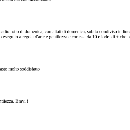
adio rotto di domenica; contattati di domenica, subito condiviso in line
eseguito a regola d'arte e gentilezza e cortesia da 10 e lode. di + che po
masto molto soddisfatto
ntilezza. Bravi !