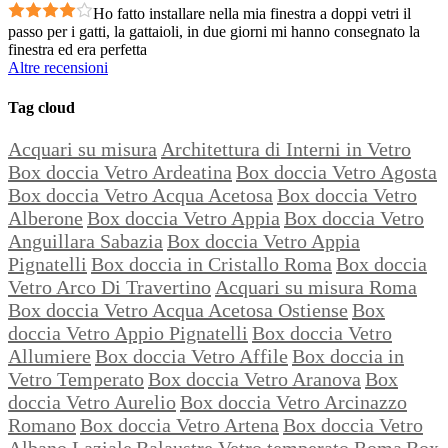
Ho fatto installare nella mia finestra a doppi vetri il
passo per i gatti, la gattaioli, in due giorni mi hanno consegnato la
finestra ed era perfetta
Altre recensioni
Tag cloud
Acquari su misura
Architettura di Interni in Vetro
Box doccia Vetro Ardeatina
Box doccia Vetro Agosta
Box doccia Vetro Acqua Acetosa
Box doccia Vetro
Alberone
Box doccia Vetro Appia
Box doccia Vetro
Anguillara Sabazia
Box doccia Vetro Appia
Pignatelli
Box doccia in Cristallo Roma
Box doccia
Vetro Arco Di Travertino
Acquari su misura Roma
Box doccia Vetro Acqua Acetosa Ostiense
Box
doccia Vetro Appio Pignatelli
Box doccia Vetro
Allumiere
Box doccia Vetro Affile
Box doccia in
Vetro Temperato
Box doccia Vetro Aranova
Box
doccia Vetro Aurelio
Box doccia Vetro Arcinazzo
Romano
Box doccia Vetro Artena
Box doccia Vetro
Albano Laziale
Balaustre Vetro temperato Roma
Box