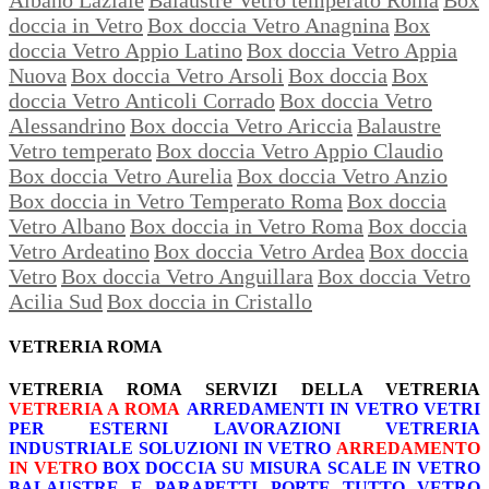
doccia in Vetro
Box doccia Vetro Anagnina
Box
doccia Vetro Appio Latino
Box doccia Vetro Appia
Nuova
Box doccia Vetro Arsoli
Box doccia
Box
doccia Vetro Anticoli Corrado
Box doccia Vetro
Alessandrino
Box doccia Vetro Ariccia
Balaustre
Vetro temperato
Box doccia Vetro Appio Claudio
Box doccia Vetro Aurelia
Box doccia Vetro Anzio
Box doccia in Vetro Temperato Roma
Box doccia
Vetro Albano
Box doccia in Vetro Roma
Box doccia
Vetro Ardeatino
Box doccia Vetro Ardea
Box doccia
Vetro
Box doccia Vetro Anguillara
Box doccia Vetro
Acilia Sud
Box doccia in Cristallo
VETRERIA ROMA
VETRERIA ROMA
SERVIZI DELLA VETRERIA
VETRERIA A ROMA
ARREDAMENTI IN VETRO
VETRI
PER ESTERNI
LAVORAZIONI
VETRERIA
INDUSTRIALE
SOLUZIONI IN VETRO
ARREDAMENTO
IN VETRO
BOX DOCCIA SU MISURA
SCALE IN VETRO
BALAUSTRE E PARAPETTI
PORTE TUTTO VETRO