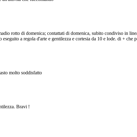
adio rotto di domenica; contattati di domenica, subito condiviso in line
eseguito a regola d'arte e gentilezza e cortesia da 10 e lode. di + che po
masto molto soddisfatto
ntilezza. Bravi !