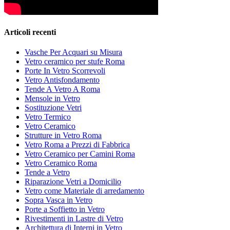
Articoli recenti
Vasche Per Acquari su Misura
Vetro ceramico per stufe Roma
Porte In Vetro Scorrevoli
Vetro Antisfondamento
Tende A Vetro A Roma
Mensole in Vetro
Sostituzione Vetri
Vetro Termico
Vetro Ceramico
Strutture in Vetro Roma
Vetro Roma a Prezzi di Fabbrica
Vetro Ceramico per Camini Roma
Vetro Ceramico Roma
Tende a Vetro
Riparazione Vetri a Domicilio
Vetro come Materiale di arredamento
Sopra Vasca in Vetro
Porte a Soffietto in Vetro
Rivestimenti in Lastre di Vetro
Architettura di Interni in Vetro