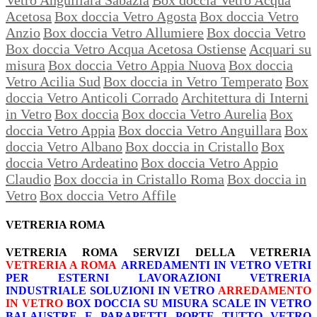
Acetosa
Box doccia Vetro Agosta
Box doccia Vetro
Anzio
Box doccia Vetro Allumiere
Box doccia Vetro
Box doccia Vetro Acqua Acetosa Ostiense
Acquari su
misura
Box doccia Vetro Appia Nuova
Box doccia
Vetro Acilia Sud
Box doccia in Vetro Temperato
Box
doccia Vetro Anticoli Corrado
Architettura di Interni
in Vetro
Box doccia
Box doccia Vetro Aurelia
Box
doccia Vetro Appia
Box doccia Vetro Anguillara
Box
doccia Vetro Albano
Box doccia in Cristallo
Box
doccia Vetro Ardeatino
Box doccia Vetro Appio
Claudio
Box doccia in Cristallo Roma
Box doccia in
Vetro
Box doccia Vetro Affile
VETRERIA ROMA
VETRERIA ROMA
SERVIZI DELLA VETRERIA
VETRERIA A ROMA
ARREDAMENTI IN VETRO
VETRI
PER ESTERNI
LAVORAZIONI
VETRERIA
INDUSTRIALE
SOLUZIONI IN VETRO
ARREDAMENTO
IN VETRO
BOX DOCCIA SU MISURA
SCALE IN VETRO
BALAUSTRE E PARAPETTI
PORTE TUTTO VETRO