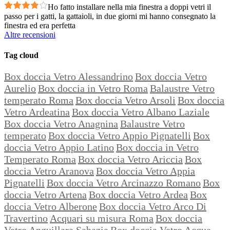
Ho fatto installare nella mia finestra a doppi vetri il
passo per i gatti, la gattaioli, in due giorni mi hanno consegnato la
finestra ed era perfetta
Altre recensioni
Tag cloud
Box doccia Vetro Alessandrino
Box doccia Vetro
Aurelio
Box doccia in Vetro Roma
Balaustre Vetro
temperato Roma
Box doccia Vetro Arsoli
Box doccia
Vetro Ardeatina
Box doccia Vetro Albano Laziale
Box doccia Vetro Anagnina
Balaustre Vetro
temperato
Box doccia Vetro Appio Pignatelli
Box
doccia Vetro Appio Latino
Box doccia in Vetro
Temperato Roma
Box doccia Vetro Ariccia
Box
doccia Vetro Aranova
Box doccia Vetro Appia
Pignatelli
Box doccia Vetro Arcinazzo Romano
Box
doccia Vetro Artena
Box doccia Vetro Ardea
Box
doccia Vetro Alberone
Box doccia Vetro Arco Di
Travertino
Acquari su misura Roma
Box doccia
Vetro Anguillara Sabazia
Box doccia Vetro Acqua