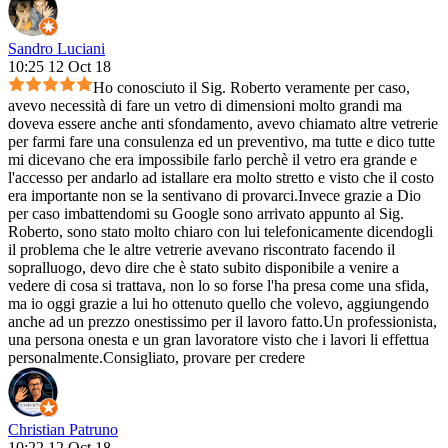
Sandro Luciani
10:25 12 Oct 18
Ho conosciuto il Sig. Roberto veramente per caso,
avevo necessità di fare un vetro di dimensioni molto grandi ma
doveva essere anche anti sfondamento, avevo chiamato altre vetrerie
per farmi fare una consulenza ed un preventivo, ma tutte e dico tutte
mi dicevano che era impossibile farlo perchè il vetro era grande e
l'accesso per andarlo ad istallare era molto stretto e visto che il costo
era importante non se la sentivano di provarci.Invece grazie a Dio
per caso imbattendomi su Google sono arrivato appunto al Sig.
Roberto, sono stato molto chiaro con lui telefonicamente dicendogli
il problema che le altre vetrerie avevano riscontrato facendo il
sopralluogo, devo dire che è stato subito disponibile a venire a
vedere di cosa si trattava, non lo so forse l'ha presa come una sfida,
ma io oggi grazie a lui ho ottenuto quello che volevo, aggiungendo
anche ad un prezzo onestissimo per il lavoro fatto.Un professionista,
una persona onesta e un gran lavoratore visto che i lavori li effettua
personalmente.Consigliato, provare per credere
Christian Patruno
10:22 12 Oct 18