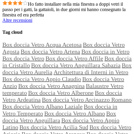
Ho fatto installare nella mia finestra a doppi vetri il
passo per i gatti, la gattaioli, in due giorni mi hanno consegnato la
finestra ed era perfetta
Altre recensioni
Tag cloud
Box doccia Vetro Acqua Acetosa
Box doccia Vetro
Agosta
Box doccia Vetro Artena
Box doccia in Vetro
Box doccia Vetro
Box doccia Vetro Affile
Box doccia
in Cristallo
Box doccia Vetro Anguillara Sabazia
Box
doccia Vetro Aurelia
Architettura di Interni in Vetro
Box doccia Vetro Appio Claudio
Box doccia Vetro
Anzio
Box doccia Vetro Anagnina
Balaustre Vetro
temperato
Box doccia Vetro Alberone
Box doccia
Vetro Ardeatina
Box doccia Vetro Arcinazzo Romano
Box doccia Vetro Albano Laziale
Box doccia in
Vetro Temperato
Box doccia Vetro Albano
Box
doccia Vetro Anguillara
Box doccia Vetro Appio
Latino
Box doccia Vetro Acilia Sud
Box doccia Vetro
Ariccia
Box doccia Vetro Aranova
Box doccia Vetro