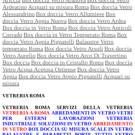
Ardeatino
Acquari su misura Roma
Box doccia Vetro
Alessandrino
Box doccia Vetro Allumiere
Box
doccia Vetro Appia Nuova
Box doccia Vetro Ardea
Box doccia in Vetro Roma
Box doccia Vetro Anticoli
Corrado
Box doccia in Vetro Temperato Roma
Box
doccia Vetro Appia Pignatelli
Balaustre Vetro
temperato Roma
Box doccia Vetro Arsoli
Box doccia
Vetro Aurelio
Box doccia Vetro Arco Di Travertino
Box doccia
Box doccia in Cristallo Roma
Box doccia
Vetro Acqua Acetosa Ostiense
Box doccia Vetro
Appia
Box doccia Vetro Appio Pignatelli
Acquari su
misura
VETRERIA ROMA
VETRERIA ROMA
SERVIZI DELLA VETRERIA
VETRERIA A ROMA
ARREDAMENTI IN VETRO
VETRI
PER ESTERNI
LAVORAZIONI
VETRERIA
INDUSTRIALE
SOLUZIONI IN VETRO
ARREDAMENTO
IN VETRO
BOX DOCCIA SU MISURA
SCALE IN VETRO
BALAUSTRE E PARAPETTI
PORTE TUTTO VETRO