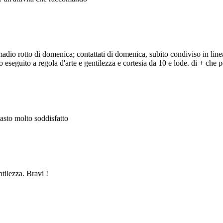
adio rotto di domenica; contattati di domenica, subito condiviso in line
eseguito a regola d'arte e gentilezza e cortesia da 10 e lode. di + che po
masto molto soddisfatto
ntilezza. Bravi !