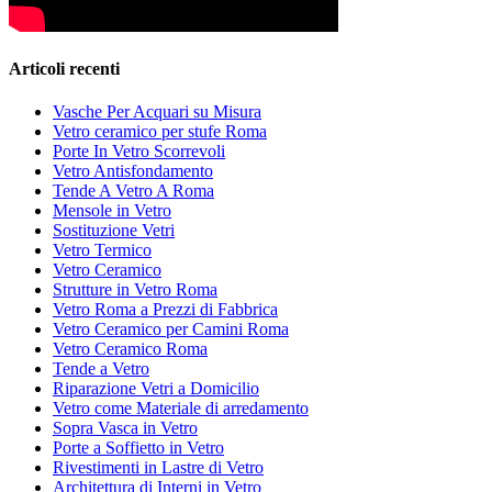
Articoli recenti
Vasche Per Acquari su Misura
Vetro ceramico per stufe Roma
Porte In Vetro Scorrevoli
Vetro Antisfondamento
Tende A Vetro A Roma
Mensole in Vetro
Sostituzione Vetri
Vetro Termico
Vetro Ceramico
Strutture in Vetro Roma
Vetro Roma a Prezzi di Fabbrica
Vetro Ceramico per Camini Roma
Vetro Ceramico Roma
Tende a Vetro
Riparazione Vetri a Domicilio
Vetro come Materiale di arredamento
Sopra Vasca in Vetro
Porte a Soffietto in Vetro
Rivestimenti in Lastre di Vetro
Architettura di Interni in Vetro