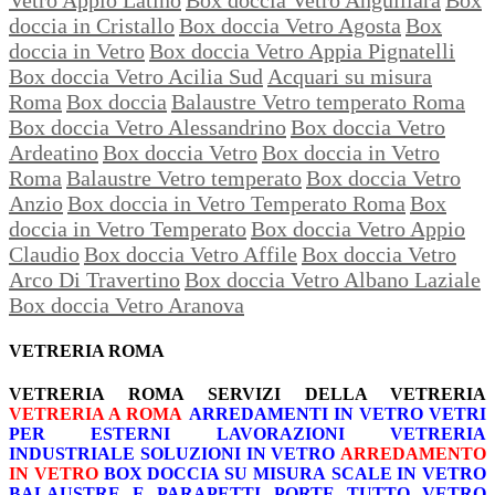
doccia in Cristallo
Box doccia Vetro Agosta
Box
doccia in Vetro
Box doccia Vetro Appia Pignatelli
Box doccia Vetro Acilia Sud
Acquari su misura
Roma
Box doccia
Balaustre Vetro temperato Roma
Box doccia Vetro Alessandrino
Box doccia Vetro
Ardeatino
Box doccia Vetro
Box doccia in Vetro
Roma
Balaustre Vetro temperato
Box doccia Vetro
Anzio
Box doccia in Vetro Temperato Roma
Box
doccia in Vetro Temperato
Box doccia Vetro Appio
Claudio
Box doccia Vetro Affile
Box doccia Vetro
Arco Di Travertino
Box doccia Vetro Albano Laziale
Box doccia Vetro Aranova
VETRERIA ROMA
VETRERIA ROMA
SERVIZI DELLA VETRERIA
VETRERIA A ROMA
ARREDAMENTI IN VETRO
VETRI
PER ESTERNI
LAVORAZIONI
VETRERIA
INDUSTRIALE
SOLUZIONI IN VETRO
ARREDAMENTO
IN VETRO
BOX DOCCIA SU MISURA
SCALE IN VETRO
BALAUSTRE E PARAPETTI
PORTE TUTTO VETRO