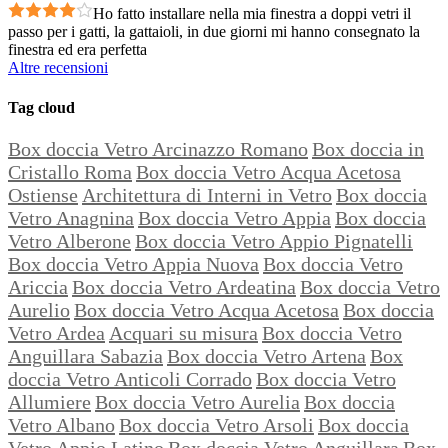
Ho fatto installare nella mia finestra a doppi vetri il
passo per i gatti, la gattaioli, in due giorni mi hanno consegnato la
finestra ed era perfetta
Altre recensioni
Tag cloud
Box doccia Vetro Arcinazzo Romano
Box doccia in
Cristallo Roma
Box doccia Vetro Acqua Acetosa
Ostiense
Architettura di Interni in Vetro
Box doccia
Vetro Anagnina
Box doccia Vetro Appia
Box doccia
Vetro Alberone
Box doccia Vetro Appio Pignatelli
Box doccia Vetro Appia Nuova
Box doccia Vetro
Ariccia
Box doccia Vetro Ardeatina
Box doccia Vetro
Aurelio
Box doccia Vetro Acqua Acetosa
Box doccia
Vetro Ardea
Acquari su misura
Box doccia Vetro
Anguillara Sabazia
Box doccia Vetro Artena
Box
doccia Vetro Anticoli Corrado
Box doccia Vetro
Allumiere
Box doccia Vetro Aurelia
Box doccia
Vetro Albano
Box doccia Vetro Arsoli
Box doccia
Vetro Appio Latino
Box doccia Vetro Anguillara
Box