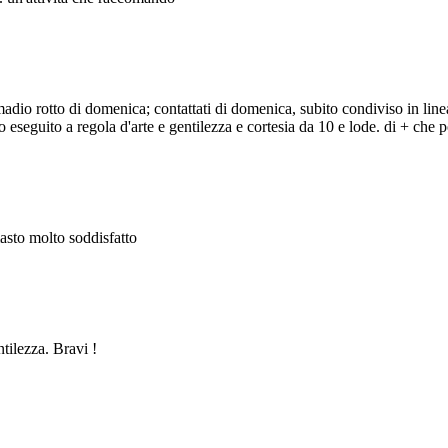
adio rotto di domenica; contattati di domenica, subito condiviso in line
eseguito a regola d'arte e gentilezza e cortesia da 10 e lode. di + che po
masto molto soddisfatto
ntilezza. Bravi !