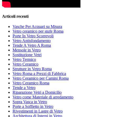
Articoli recenti
Vasche Per Acquari su Misura
Vetro ceramico per stufe Roma
Porte In Vetro Scorrevoli
Vetro Antisfondamento
Tende A Vetro A Roma
Mensole in Vetro
Sostituzione Vetri
Vetro Termico
Vetro Ceramico
Strutture in Vetro Roma
Vetro Roma a Prezzi di Fabbrica
Vetro Ceramico per Camini Roma
Vetro Ceramico Roma
Tende a Vetro
Riparazione Vetri a Domicilio
Vetro come Materiale di arredamento
Sopra Vasca in Vetro
Porte a Soffietto in Vetro
Rivestimenti in Lastre di Vetro
Architettura di Interni in Vetro