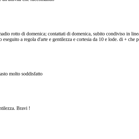
adio rotto di domenica; contattati di domenica, subito condiviso in line
eseguito a regola d'arte e gentilezza e cortesia da 10 e lode. di + che po
masto molto soddisfatto
ntilezza. Bravi !