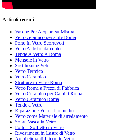
Articoli recenti
Vasche Per Acquari su Misura
Vetro ceramico per stufe Roma
Porte In Vetro Scorrevoli
Vetro Antisfondamento
Tende A Vetro A Roma
Mensole in Vetro
Sostituzione Vetri
Vetro Termico
Vetro Ceramico
Strutture in Vetro Roma
Vetro Roma a Prezzi di Fabbrica
Vetro Ceramico per Camini Roma
Vetro Ceramico Roma
Tende a Vetro
Riparazione Vetri a Domicilio
Vetro come Materiale di arredamento
Sopra Vasca in Vetro
Porte a Soffietto in Vetro
Rivestimenti in Lastre di Vetro
Architettura di Interni in Vetro