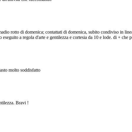
adio rotto di domenica; contattati di domenica, subito condiviso in line
eseguito a regola d'arte e gentilezza e cortesia da 10 e lode. di + che po
masto molto soddisfatto
ntilezza. Bravi !