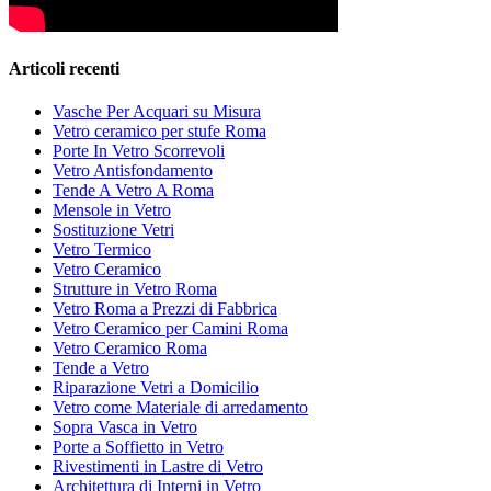
Articoli recenti
Vasche Per Acquari su Misura
Vetro ceramico per stufe Roma
Porte In Vetro Scorrevoli
Vetro Antisfondamento
Tende A Vetro A Roma
Mensole in Vetro
Sostituzione Vetri
Vetro Termico
Vetro Ceramico
Strutture in Vetro Roma
Vetro Roma a Prezzi di Fabbrica
Vetro Ceramico per Camini Roma
Vetro Ceramico Roma
Tende a Vetro
Riparazione Vetri a Domicilio
Vetro come Materiale di arredamento
Sopra Vasca in Vetro
Porte a Soffietto in Vetro
Rivestimenti in Lastre di Vetro
Architettura di Interni in Vetro