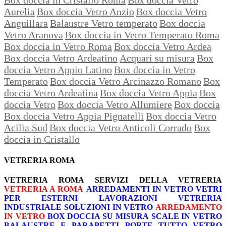
Aurelia
Box doccia Vetro Anzio
Box doccia Vetro
Anguillara
Balaustre Vetro temperato
Box doccia
Vetro Aranova
Box doccia in Vetro Temperato Roma
Box doccia in Vetro Roma
Box doccia Vetro Ardea
Box doccia Vetro Ardeatino
Acquari su misura
Box
doccia Vetro Appio Latino
Box doccia in Vetro
Temperato
Box doccia Vetro Arcinazzo Romano
Box
doccia Vetro Ardeatina
Box doccia Vetro Appia
Box
doccia Vetro
Box doccia Vetro Allumiere
Box doccia
Box doccia Vetro Appia Pignatelli
Box doccia Vetro
Acilia Sud
Box doccia Vetro Anticoli Corrado
Box
doccia in Cristallo
VETRERIA ROMA
VETRERIA ROMA
SERVIZI DELLA VETRERIA
VETRERIA A ROMA
ARREDAMENTI IN VETRO
VETRI
PER ESTERNI
LAVORAZIONI
VETRERIA
INDUSTRIALE
SOLUZIONI IN VETRO
ARREDAMENTO
IN VETRO
BOX DOCCIA SU MISURA
SCALE IN VETRO
BALAUSTRE E PARAPETTI
PORTE TUTTO VETRO