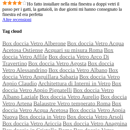
Ho fatto installare nella mia finestra a doppi vetri il
passo per i gatti, la gattaioli, in due giorni mi hanno consegnato la
finestra ed era perfetta
Altre recensioni
Tag cloud
Box doccia Vetro Alberone
Box doccia Vetro Acqua
Acetosa Ostiense
Acquari su misura Roma
Box
doccia Vetro Affile
Box doccia Vetro Arco Di
Travertino
Box doccia Vetro Agosta
Box doccia
Vetro Alessandrino
Box doccia Vetro Albano
Box
doccia Vetro Anguillara Sabazia
Box doccia Vetro
Appio Claudio
Architettura di Interni in Vetro
Box
doccia Vetro Appio Pignatelli
Box doccia Vetro
Albano Laziale
Box doccia Vetro Aurelio
Box doccia
Vetro Artena
Balaustre Vetro temperato Roma
Box
doccia Vetro Acqua Acetosa
Box doccia Vetro Appia
Nuova
Box doccia in Vetro
Box doccia Vetro Arsoli
Box doccia Vetro Ariccia
Box doccia Vetro Anagnina
Box doccia in Cristallo Roma
Box doccia Vetro