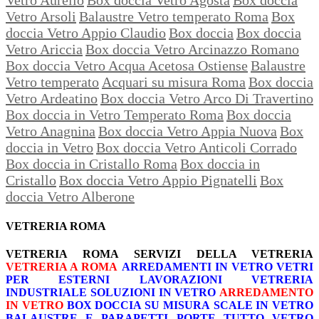
Vetro Arsoli
Balaustre Vetro temperato Roma
Box
doccia Vetro Appio Claudio
Box doccia
Box doccia
Vetro Ariccia
Box doccia Vetro Arcinazzo Romano
Box doccia Vetro Acqua Acetosa Ostiense
Balaustre
Vetro temperato
Acquari su misura Roma
Box doccia
Vetro Ardeatino
Box doccia Vetro Arco Di Travertino
Box doccia in Vetro Temperato Roma
Box doccia
Vetro Anagnina
Box doccia Vetro Appia Nuova
Box
doccia in Vetro
Box doccia Vetro Anticoli Corrado
Box doccia in Cristallo Roma
Box doccia in
Cristallo
Box doccia Vetro Appio Pignatelli
Box
doccia Vetro Alberone
VETRERIA ROMA
VETRERIA ROMA
SERVIZI DELLA VETRERIA
VETRERIA A ROMA
ARREDAMENTI IN VETRO
VETRI
PER ESTERNI
LAVORAZIONI
VETRERIA
INDUSTRIALE
SOLUZIONI IN VETRO
ARREDAMENTO
IN VETRO
BOX DOCCIA SU MISURA
SCALE IN VETRO
BALAUSTRE E PARAPETTI
PORTE TUTTO VETRO