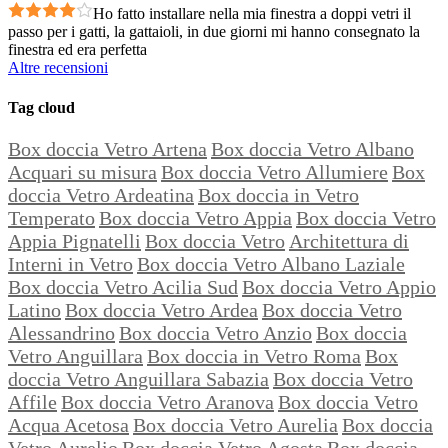
Ho fatto installare nella mia finestra a doppi vetri il
passo per i gatti, la gattaioli, in due giorni mi hanno consegnato la
finestra ed era perfetta
Altre recensioni
Tag cloud
Box doccia Vetro Artena
Box doccia Vetro Albano
Acquari su misura
Box doccia Vetro Allumiere
Box
doccia Vetro Ardeatina
Box doccia in Vetro
Temperato
Box doccia Vetro Appia
Box doccia Vetro
Appia Pignatelli
Box doccia Vetro
Architettura di
Interni in Vetro
Box doccia Vetro Albano Laziale
Box doccia Vetro Acilia Sud
Box doccia Vetro Appio
Latino
Box doccia Vetro Ardea
Box doccia Vetro
Alessandrino
Box doccia Vetro Anzio
Box doccia
Vetro Anguillara
Box doccia in Vetro Roma
Box
doccia Vetro Anguillara Sabazia
Box doccia Vetro
Affile
Box doccia Vetro Aranova
Box doccia Vetro
Acqua Acetosa
Box doccia Vetro Aurelia
Box doccia
Vetro Aurelio
Box doccia Vetro Agosta
Box doccia