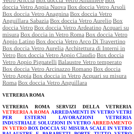
doccia Vetro Appia Nuova
Box doccia Vetro Arsoli
Box doccia Vetro Anagnina
Box doccia Vetro
Anguillara Sabazia
Box doccia Vetro Aurelio
Box
doccia Vetro
Box doccia Vetro Ardeatino
Acquari su
misura
Box doccia in Vetro Roma
Box doccia Vetro
Appio Latino
Box doccia Vetro Arco Di Travertino
Box doccia Vetro Aurelia
Architettura di Interni in
Vetro
Box doccia Vetro Appio Claudio
Box doccia
Vetro Appio Pignatelli
Balaustre Vetro temperato
Box doccia Vetro Arcinazzo Romano
Box doccia
Vetro Appia
Box doccia in Vetro
Acquari su misura
Roma
Box doccia Vetro Anguillara
VETRERIA ROMA
VETRERIA ROMA
SERVIZI DELLA VETRERIA
VETRERIA A ROMA
ARREDAMENTI IN VETRO
VETRI
PER ESTERNI
LAVORAZIONI
VETRERIA
INDUSTRIALE
SOLUZIONI IN VETRO
ARREDAMENTO
IN VETRO
BOX DOCCIA SU MISURA
SCALE IN VETRO
BALAUSTRE E PARAPETTI
PORTE TUTTO VETRO