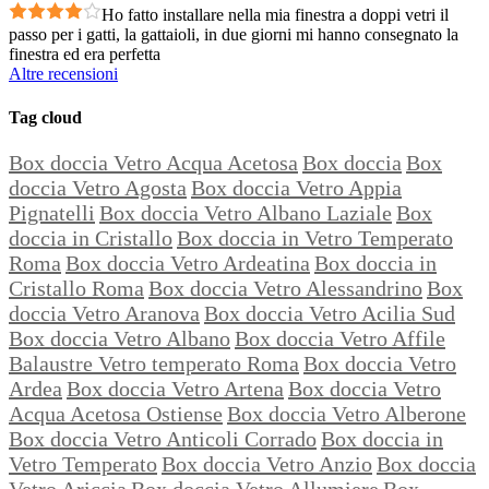
Ho fatto installare nella mia finestra a doppi vetri il
passo per i gatti, la gattaioli, in due giorni mi hanno consegnato la
finestra ed era perfetta
Altre recensioni
Tag cloud
Box doccia Vetro Acqua Acetosa
Box doccia
Box
doccia Vetro Agosta
Box doccia Vetro Appia
Pignatelli
Box doccia Vetro Albano Laziale
Box
doccia in Cristallo
Box doccia in Vetro Temperato
Roma
Box doccia Vetro Ardeatina
Box doccia in
Cristallo Roma
Box doccia Vetro Alessandrino
Box
doccia Vetro Aranova
Box doccia Vetro Acilia Sud
Box doccia Vetro Albano
Box doccia Vetro Affile
Balaustre Vetro temperato Roma
Box doccia Vetro
Ardea
Box doccia Vetro Artena
Box doccia Vetro
Acqua Acetosa Ostiense
Box doccia Vetro Alberone
Box doccia Vetro Anticoli Corrado
Box doccia in
Vetro Temperato
Box doccia Vetro Anzio
Box doccia
Vetro Ariccia
Box doccia Vetro Allumiere
Box