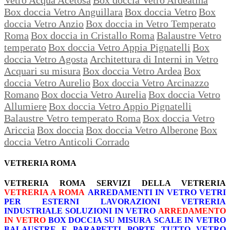
Box doccia Vetro Anguillara
Box doccia Vetro
Box
doccia Vetro Anzio
Box doccia in Vetro Temperato
Roma
Box doccia in Cristallo Roma
Balaustre Vetro
temperato
Box doccia Vetro Appia Pignatelli
Box
doccia Vetro Agosta
Architettura di Interni in Vetro
Acquari su misura
Box doccia Vetro Ardea
Box
doccia Vetro Aurelio
Box doccia Vetro Arcinazzo
Romano
Box doccia Vetro Aurelia
Box doccia Vetro
Allumiere
Box doccia Vetro Appio Pignatelli
Balaustre Vetro temperato Roma
Box doccia Vetro
Ariccia
Box doccia
Box doccia Vetro Alberone
Box
doccia Vetro Anticoli Corrado
VETRERIA ROMA
VETRERIA ROMA
SERVIZI DELLA VETRERIA
VETRERIA A ROMA
ARREDAMENTI IN VETRO
VETRI
PER ESTERNI
LAVORAZIONI
VETRERIA
INDUSTRIALE
SOLUZIONI IN VETRO
ARREDAMENTO
IN VETRO
BOX DOCCIA SU MISURA
SCALE IN VETRO
BALAUSTRE E PARAPETTI
PORTE TUTTO VETRO