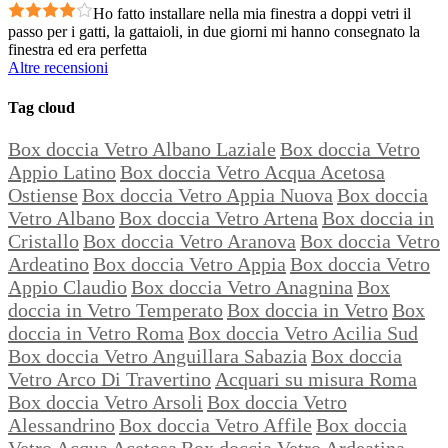
Ho fatto installare nella mia finestra a doppi vetri il
passo per i gatti, la gattaioli, in due giorni mi hanno consegnato la
finestra ed era perfetta
Altre recensioni
Tag cloud
Box doccia Vetro Albano Laziale
Box doccia Vetro
Appio Latino
Box doccia Vetro Acqua Acetosa
Ostiense
Box doccia Vetro Appia Nuova
Box doccia
Vetro Albano
Box doccia Vetro Artena
Box doccia in
Cristallo
Box doccia Vetro Aranova
Box doccia Vetro
Ardeatino
Box doccia Vetro Appia
Box doccia Vetro
Appio Claudio
Box doccia Vetro Anagnina
Box
doccia in Vetro Temperato
Box doccia in Vetro
Box
doccia in Vetro Roma
Box doccia Vetro Acilia Sud
Box doccia Vetro Anguillara Sabazia
Box doccia
Vetro Arco Di Travertino
Acquari su misura Roma
Box doccia Vetro Arsoli
Box doccia Vetro
Alessandrino
Box doccia Vetro Affile
Box doccia
Vetro Acqua Acetosa
Box doccia Vetro Ardeatina