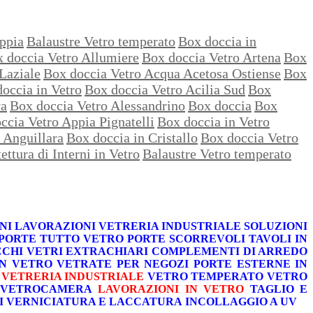
ppia
Balaustre Vetro temperato
Box doccia in
 doccia Vetro Allumiere
Box doccia Vetro Artena
Box
Laziale
Box doccia Vetro Acqua Acetosa Ostiense
Box
occia in Vetro
Box doccia Vetro Acilia Sud
Box
va
Box doccia Vetro Alessandrino
Box doccia
Box
ccia Vetro Appia Pignatelli
Box doccia in Vetro
 Anguillara
Box doccia in Cristallo
Box doccia Vetro
ettura di Interni in Vetro
Balaustre Vetro temperato
NI
LAVORAZIONI
VETRERIA INDUSTRIALE
SOLUZIONI
PORTE TUTTO VETRO
PORTE SCORREVOLI
TAVOLI IN
CCHI
VETRI EXTRACHIARI
COMPLEMENTI DI ARREDO
IN VETRO
VETRATE PER NEGOZI
PORTE ESTERNE IN
VETRERIA INDUSTRIALE
VETRO TEMPERATO
VETRO
VETROCAMERA
LAVORAZIONI IN VETRO
TAGLIO E
I
VERNICIATURA E LACCATURA
INCOLLAGGIO A UV