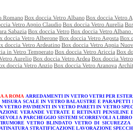
zo Romano
Box doccia Vetro Albano
Box doccia Vetro A
ccia Vetro Appio Claudio
Box doccia Vetro Aurelia
Box
ara Sabazia
Box doccia Vetro
Box doccia Vetro Albano 
x doccia Vetro Alberone
Box doccia Vetro Agosta
Box d
x doccia Vetro Ardeatino
Box doccia Vetro Appia Nuo
ia in Vetro Temperato
Box doccia Vetro Ariccia
Box do
Vetro Aurelio
Box doccia Vetro Ardea
Box doccia Vetro
ox doccia Vetro Anzio
Box doccia Vetro Aranova
Archit
A A ROMA
ARREDAMENTI IN VETRO
VETRI PER ESTER
U MISURA
SCALE IN VETRO
BALAUSTRE E PARAPETTI
IN VETRO
PAVIMENTI IN VETRO
PARETI IN VETRO
SPE
AZIONE VERANDE
VETRATE E RETINATI
PENSILINE 
REVOLI A PARCHEGGIO
SISTEMI SCORREVOLI A LIBRO
TIRUMORE
VETRO BLINDATO
VETRO DI SICUREZZA
ATINATURA
STRATIFICAZIONE
LAVORAZIONE SPECCH