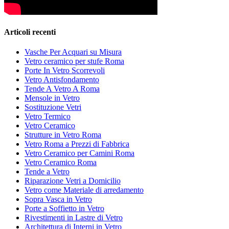
Articoli recenti
Vasche Per Acquari su Misura
Vetro ceramico per stufe Roma
Porte In Vetro Scorrevoli
Vetro Antisfondamento
Tende A Vetro A Roma
Mensole in Vetro
Sostituzione Vetri
Vetro Termico
Vetro Ceramico
Strutture in Vetro Roma
Vetro Roma a Prezzi di Fabbrica
Vetro Ceramico per Camini Roma
Vetro Ceramico Roma
Tende a Vetro
Riparazione Vetri a Domicilio
Vetro come Materiale di arredamento
Sopra Vasca in Vetro
Porte a Soffietto in Vetro
Rivestimenti in Lastre di Vetro
Architettura di Interni in Vetro