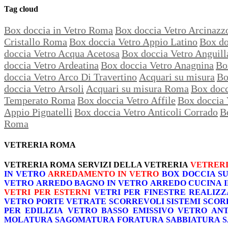
Tag cloud
Box doccia in Vetro Roma
Box doccia Vetro Arcinaz
Cristallo Roma
Box doccia Vetro Appio Latino
Box do
doccia Vetro Acqua Acetosa
Box doccia Vetro Anguill
doccia Vetro Ardeatina
Box doccia Vetro Anagnina
Bo
doccia Vetro Arco Di Travertino
Acquari su misura
Bo
doccia Vetro Arsoli
Acquari su misura Roma
Box docc
Temperato Roma
Box doccia Vetro Affile
Box doccia 
Appio Pignatelli
Box doccia Vetro Anticoli Corrado
B
Roma
VETRERIA ROMA
VETRERIA ROMA
SERVIZI DELLA VETRERIA
VETRERI
IN VETRO
ARREDAMENTO IN VETRO
BOX DOCCIA S
VETRO
ARREDO BAGNO IN VETRO
ARREDO CUCINA 
VETRI PER ESTERNI
VETRI PER FINESTRE
REALIZZ
VETRO
PORTE VETRATE SCORREVOLI
SISTEMI SCOR
PER EDILIZIA
VETRO BASSO EMISSIVO
VETRO AN
MOLATURA
SAGOMATURA
FORATURA
SABBIATURA
S