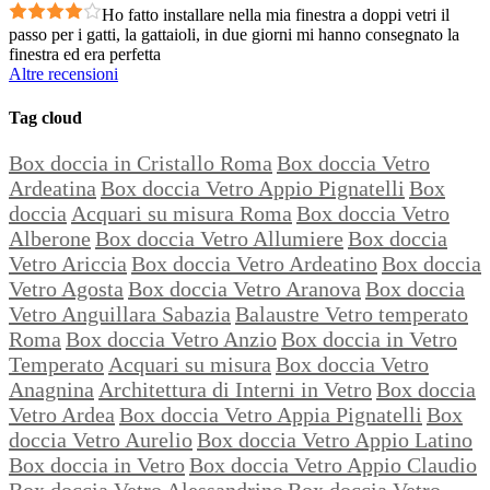
Ho fatto installare nella mia finestra a doppi vetri il
passo per i gatti, la gattaioli, in due giorni mi hanno consegnato la
finestra ed era perfetta
Altre recensioni
Tag cloud
Box doccia in Cristallo Roma
Box doccia Vetro
Ardeatina
Box doccia Vetro Appio Pignatelli
Box
doccia
Acquari su misura Roma
Box doccia Vetro
Alberone
Box doccia Vetro Allumiere
Box doccia
Vetro Ariccia
Box doccia Vetro Ardeatino
Box doccia
Vetro Agosta
Box doccia Vetro Aranova
Box doccia
Vetro Anguillara Sabazia
Balaustre Vetro temperato
Roma
Box doccia Vetro Anzio
Box doccia in Vetro
Temperato
Acquari su misura
Box doccia Vetro
Anagnina
Architettura di Interni in Vetro
Box doccia
Vetro Ardea
Box doccia Vetro Appia Pignatelli
Box
doccia Vetro Aurelio
Box doccia Vetro Appio Latino
Box doccia in Vetro
Box doccia Vetro Appio Claudio
Box doccia Vetro Alessandrino
Box doccia Vetro