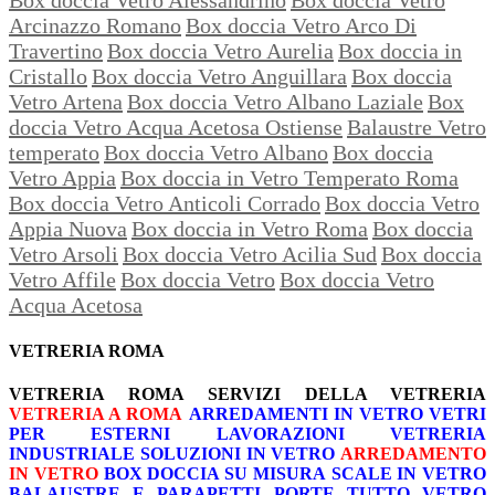
Arcinazzo Romano
Box doccia Vetro Arco Di
Travertino
Box doccia Vetro Aurelia
Box doccia in
Cristallo
Box doccia Vetro Anguillara
Box doccia
Vetro Artena
Box doccia Vetro Albano Laziale
Box
doccia Vetro Acqua Acetosa Ostiense
Balaustre Vetro
temperato
Box doccia Vetro Albano
Box doccia
Vetro Appia
Box doccia in Vetro Temperato Roma
Box doccia Vetro Anticoli Corrado
Box doccia Vetro
Appia Nuova
Box doccia in Vetro Roma
Box doccia
Vetro Arsoli
Box doccia Vetro Acilia Sud
Box doccia
Vetro Affile
Box doccia Vetro
Box doccia Vetro
Acqua Acetosa
VETRERIA ROMA
VETRERIA ROMA
SERVIZI DELLA VETRERIA
VETRERIA A ROMA
ARREDAMENTI IN VETRO
VETRI
PER ESTERNI
LAVORAZIONI
VETRERIA
INDUSTRIALE
SOLUZIONI IN VETRO
ARREDAMENTO
IN VETRO
BOX DOCCIA SU MISURA
SCALE IN VETRO
BALAUSTRE E PARAPETTI
PORTE TUTTO VETRO