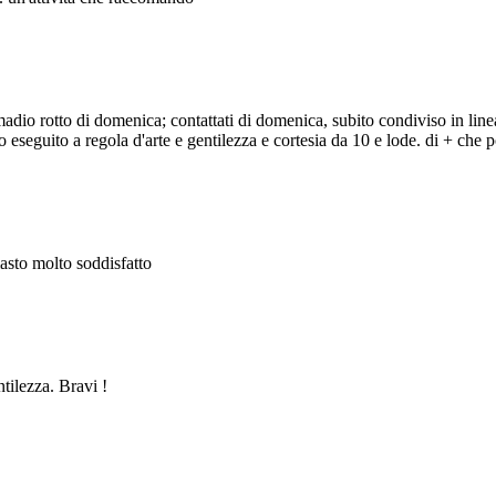
adio rotto di domenica; contattati di domenica, subito condiviso in line
eseguito a regola d'arte e gentilezza e cortesia da 10 e lode. di + che po
masto molto soddisfatto
ntilezza. Bravi !