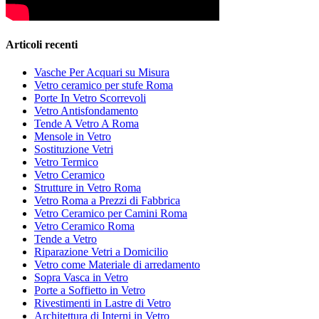
Articoli recenti
Vasche Per Acquari su Misura
Vetro ceramico per stufe Roma
Porte In Vetro Scorrevoli
Vetro Antisfondamento
Tende A Vetro A Roma
Mensole in Vetro
Sostituzione Vetri
Vetro Termico
Vetro Ceramico
Strutture in Vetro Roma
Vetro Roma a Prezzi di Fabbrica
Vetro Ceramico per Camini Roma
Vetro Ceramico Roma
Tende a Vetro
Riparazione Vetri a Domicilio
Vetro come Materiale di arredamento
Sopra Vasca in Vetro
Porte a Soffietto in Vetro
Rivestimenti in Lastre di Vetro
Architettura di Interni in Vetro