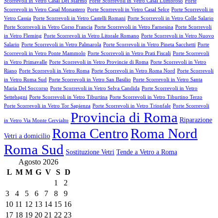
Scorrevoli in Vetro Casal Del Marmo
Porte Scorrevoli in Vetro Casal Lumbroso
Porte
Scorrevoli in Vetro Casal Monastero
Porte Scorrevoli in Vetro Casal Selce
Porte Scorrevoli in
Vetro Cassia
Porte Scorrevoli in Vetro Castelli Romani
Porte Scorrevoli in Vetro Colle Salario
Porte Scorrevoli in Vetro Corso Francia
Porte Scorrevoli in Vetro Farnesina
Porte Scorrevoli
in Vetro Fleming
Porte Scorrevoli in Vetro Litorale Romano
Porte Scorrevoli in Vetro Nuovo
Salario
Porte Scorrevoli in Vetro Palmarola
Porte Scorrevoli in Vetro Pineta Sacchetti
Porte
Scorrevoli in Vetro Ponte Mammolo
Porte Scorrevoli in Vetro Prati Fiscali
Porte Scorrevoli
in Vetro Primavalle
Porte Scorrevoli in Vetro Provincie di Roma
Porte Scorrevoli in Vetro
Riano
Porte Scorrevoli in Vetro Roma
Porte Scorrevoli in Vetro Roma Nord
Porte Scorrevoli
in Vetro Roma Sud
Porte Scorrevoli in Vetro San Basilio
Porte Scorrevoli in Vetro Santa
Maria Del Soccorso
Porte Scorrevoli in Vetro Selva Candida
Porte Scorrevoli in Vetro
Settebagni
Porte Scorrevoli in Vetro Tiburtina
Porte Scorrevoli in Vetro Tiburtino Terzo
Porte Scorrevoli in Vetro Tor Sapienza
Porte Scorrevoli in Vetro Trionfale
Porte Scorrevoli
Provincia di Roma
Riparazione
in Vetro Via Monte Cervialto
Roma Centro
Roma Nord
Vetri a domicilio
Roma Sud
Sostituzione Vetri
Tende a Vetro a Roma
Agosto 2026
L
M
M
G
V
S
D
1
2
3
4
5
6
7
8
9
10
11
12
13
14
15
16
17
18
19
20
21
22
23