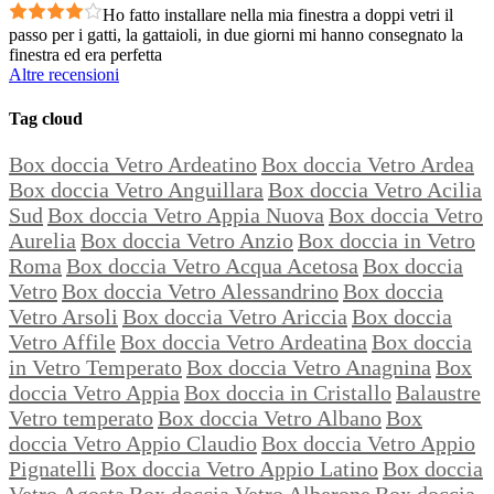
Ho fatto installare nella mia finestra a doppi vetri il
passo per i gatti, la gattaioli, in due giorni mi hanno consegnato la
finestra ed era perfetta
Altre recensioni
Tag cloud
Box doccia Vetro Ardeatino
Box doccia Vetro Ardea
Box doccia Vetro Anguillara
Box doccia Vetro Acilia
Sud
Box doccia Vetro Appia Nuova
Box doccia Vetro
Aurelia
Box doccia Vetro Anzio
Box doccia in Vetro
Roma
Box doccia Vetro Acqua Acetosa
Box doccia
Vetro
Box doccia Vetro Alessandrino
Box doccia
Vetro Arsoli
Box doccia Vetro Ariccia
Box doccia
Vetro Affile
Box doccia Vetro Ardeatina
Box doccia
in Vetro Temperato
Box doccia Vetro Anagnina
Box
doccia Vetro Appia
Box doccia in Cristallo
Balaustre
Vetro temperato
Box doccia Vetro Albano
Box
doccia Vetro Appio Claudio
Box doccia Vetro Appio
Pignatelli
Box doccia Vetro Appio Latino
Box doccia
Vetro Agosta
Box doccia Vetro Alberone
Box doccia