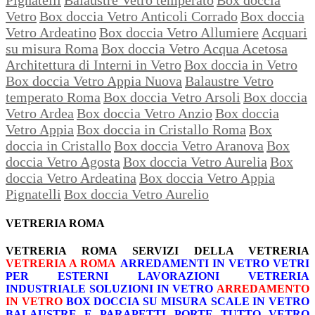
Vetro
Box doccia Vetro Anticoli Corrado
Box doccia
Vetro Ardeatino
Box doccia Vetro Allumiere
Acquari
su misura Roma
Box doccia Vetro Acqua Acetosa
Architettura di Interni in Vetro
Box doccia in Vetro
Box doccia Vetro Appia Nuova
Balaustre Vetro
temperato Roma
Box doccia Vetro Arsoli
Box doccia
Vetro Ardea
Box doccia Vetro Anzio
Box doccia
Vetro Appia
Box doccia in Cristallo Roma
Box
doccia in Cristallo
Box doccia Vetro Aranova
Box
doccia Vetro Agosta
Box doccia Vetro Aurelia
Box
doccia Vetro Ardeatina
Box doccia Vetro Appia
Pignatelli
Box doccia Vetro Aurelio
VETRERIA ROMA
VETRERIA ROMA
SERVIZI DELLA VETRERIA
VETRERIA A ROMA
ARREDAMENTI IN VETRO
VETRI
PER ESTERNI
LAVORAZIONI
VETRERIA
INDUSTRIALE
SOLUZIONI IN VETRO
ARREDAMENTO
IN VETRO
BOX DOCCIA SU MISURA
SCALE IN VETRO
BALAUSTRE E PARAPETTI
PORTE TUTTO VETRO