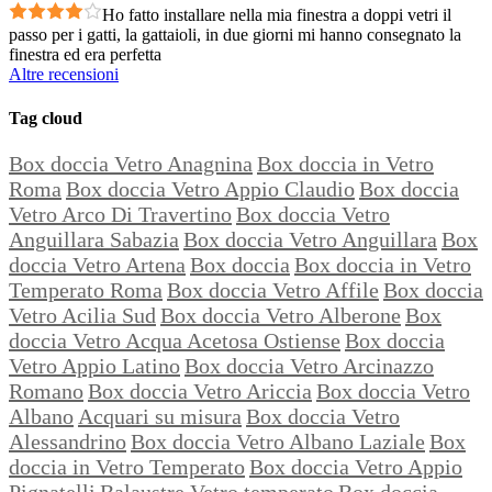
Ho fatto installare nella mia finestra a doppi vetri il
passo per i gatti, la gattaioli, in due giorni mi hanno consegnato la
finestra ed era perfetta
Altre recensioni
Tag cloud
Box doccia Vetro Anagnina
Box doccia in Vetro
Roma
Box doccia Vetro Appio Claudio
Box doccia
Vetro Arco Di Travertino
Box doccia Vetro
Anguillara Sabazia
Box doccia Vetro Anguillara
Box
doccia Vetro Artena
Box doccia
Box doccia in Vetro
Temperato Roma
Box doccia Vetro Affile
Box doccia
Vetro Acilia Sud
Box doccia Vetro Alberone
Box
doccia Vetro Acqua Acetosa Ostiense
Box doccia
Vetro Appio Latino
Box doccia Vetro Arcinazzo
Romano
Box doccia Vetro Ariccia
Box doccia Vetro
Albano
Acquari su misura
Box doccia Vetro
Alessandrino
Box doccia Vetro Albano Laziale
Box
doccia in Vetro Temperato
Box doccia Vetro Appio
Pignatelli
Balaustre Vetro temperato
Box doccia