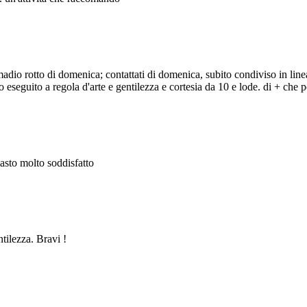
adio rotto di domenica; contattati di domenica, subito condiviso in line
eseguito a regola d'arte e gentilezza e cortesia da 10 e lode. di + che po
masto molto soddisfatto
ntilezza. Bravi !