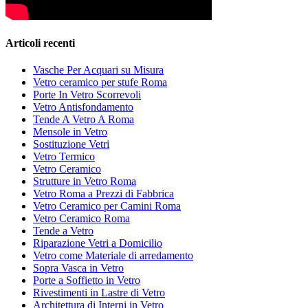
Articoli recenti
Vasche Per Acquari su Misura
Vetro ceramico per stufe Roma
Porte In Vetro Scorrevoli
Vetro Antisfondamento
Tende A Vetro A Roma
Mensole in Vetro
Sostituzione Vetri
Vetro Termico
Vetro Ceramico
Strutture in Vetro Roma
Vetro Roma a Prezzi di Fabbrica
Vetro Ceramico per Camini Roma
Vetro Ceramico Roma
Tende a Vetro
Riparazione Vetri a Domicilio
Vetro come Materiale di arredamento
Sopra Vasca in Vetro
Porte a Soffietto in Vetro
Rivestimenti in Lastre di Vetro
Architettura di Interni in Vetro