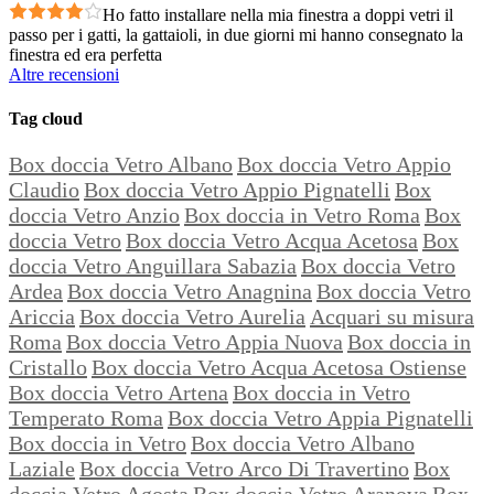
Ho fatto installare nella mia finestra a doppi vetri il
passo per i gatti, la gattaioli, in due giorni mi hanno consegnato la
finestra ed era perfetta
Altre recensioni
Tag cloud
Box doccia Vetro Albano
Box doccia Vetro Appio
Claudio
Box doccia Vetro Appio Pignatelli
Box
doccia Vetro Anzio
Box doccia in Vetro Roma
Box
doccia Vetro
Box doccia Vetro Acqua Acetosa
Box
doccia Vetro Anguillara Sabazia
Box doccia Vetro
Ardea
Box doccia Vetro Anagnina
Box doccia Vetro
Ariccia
Box doccia Vetro Aurelia
Acquari su misura
Roma
Box doccia Vetro Appia Nuova
Box doccia in
Cristallo
Box doccia Vetro Acqua Acetosa Ostiense
Box doccia Vetro Artena
Box doccia in Vetro
Temperato Roma
Box doccia Vetro Appia Pignatelli
Box doccia in Vetro
Box doccia Vetro Albano
Laziale
Box doccia Vetro Arco Di Travertino
Box
doccia Vetro Agosta
Box doccia Vetro Aranova
Box