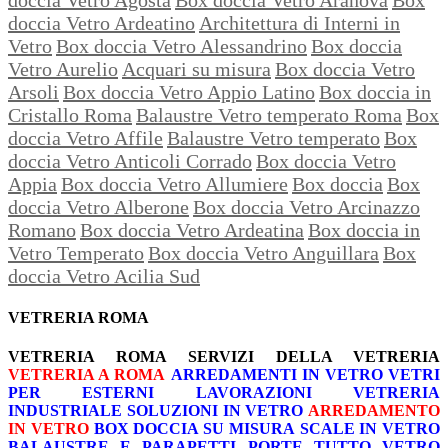
doccia Vetro Ardeatino
Architettura di Interni in
Vetro
Box doccia Vetro Alessandrino
Box doccia
Vetro Aurelio
Acquari su misura
Box doccia Vetro
Arsoli
Box doccia Vetro Appio Latino
Box doccia in
Cristallo Roma
Balaustre Vetro temperato Roma
Box
doccia Vetro Affile
Balaustre Vetro temperato
Box
doccia Vetro Anticoli Corrado
Box doccia Vetro
Appia
Box doccia Vetro Allumiere
Box doccia
Box
doccia Vetro Alberone
Box doccia Vetro Arcinazzo
Romano
Box doccia Vetro Ardeatina
Box doccia in
Vetro Temperato
Box doccia Vetro Anguillara
Box
doccia Vetro Acilia Sud
VETRERIA ROMA
VETRERIA ROMA
SERVIZI DELLA VETRERIA
VETRERIA A ROMA
ARREDAMENTI IN VETRO
VETRI
PER ESTERNI
LAVORAZIONI
VETRERIA
INDUSTRIALE
SOLUZIONI IN VETRO
ARREDAMENTO
IN VETRO
BOX DOCCIA SU MISURA
SCALE IN VETRO
BALAUSTRE E PARAPETTI
PORTE TUTTO VETRO