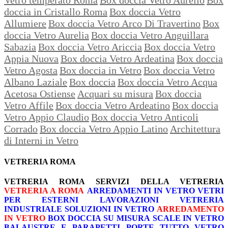
doccia in Cristallo Roma
Box doccia Vetro
Allumiere
Box doccia Vetro Arco Di Travertino
Box
doccia Vetro Aurelia
Box doccia Vetro Anguillara
Sabazia
Box doccia Vetro Ariccia
Box doccia Vetro
Appia Nuova
Box doccia Vetro Ardeatina
Box doccia
Vetro Agosta
Box doccia in Vetro
Box doccia Vetro
Albano Laziale
Box doccia
Box doccia Vetro Acqua
Acetosa Ostiense
Acquari su misura
Box doccia
Vetro Affile
Box doccia Vetro Ardeatino
Box doccia
Vetro Appio Claudio
Box doccia Vetro Anticoli
Corrado
Box doccia Vetro Appio Latino
Architettura
di Interni in Vetro
VETRERIA ROMA
VETRERIA ROMA
SERVIZI DELLA VETRERIA
VETRERIA A ROMA
ARREDAMENTI IN VETRO
VETRI
PER ESTERNI
LAVORAZIONI
VETRERIA
INDUSTRIALE
SOLUZIONI IN VETRO
ARREDAMENTO
IN VETRO
BOX DOCCIA SU MISURA
SCALE IN VETRO
BALAUSTRE E PARAPETTI
PORTE TUTTO VETRO