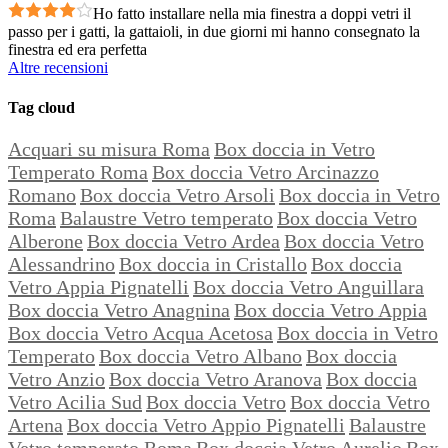
Ho fatto installare nella mia finestra a doppi vetri il
passo per i gatti, la gattaioli, in due giorni mi hanno consegnato la
finestra ed era perfetta
Altre recensioni
Tag cloud
Acquari su misura Roma
Box doccia in Vetro
Temperato Roma
Box doccia Vetro Arcinazzo
Romano
Box doccia Vetro Arsoli
Box doccia in Vetro
Roma
Balaustre Vetro temperato
Box doccia Vetro
Alberone
Box doccia Vetro Ardea
Box doccia Vetro
Alessandrino
Box doccia in Cristallo
Box doccia
Vetro Appia Pignatelli
Box doccia Vetro Anguillara
Box doccia Vetro Anagnina
Box doccia Vetro Appia
Box doccia Vetro Acqua Acetosa
Box doccia in Vetro
Temperato
Box doccia Vetro Albano
Box doccia
Vetro Anzio
Box doccia Vetro Aranova
Box doccia
Vetro Acilia Sud
Box doccia Vetro
Box doccia Vetro
Artena
Box doccia Vetro Appio Pignatelli
Balaustre
Vetro temperato Roma
Box doccia Vetro Aurelio
Box