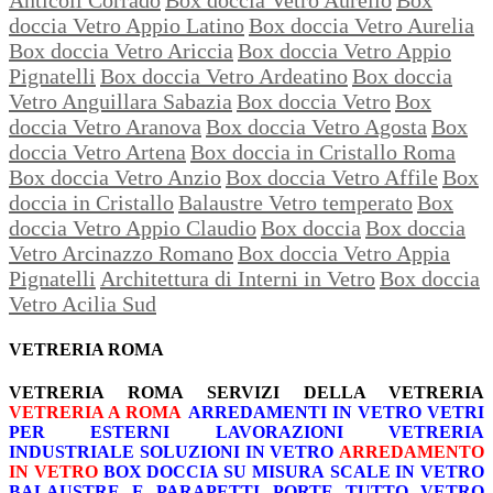
doccia Vetro Appio Latino
Box doccia Vetro Aurelia
Box doccia Vetro Ariccia
Box doccia Vetro Appio
Pignatelli
Box doccia Vetro Ardeatino
Box doccia
Vetro Anguillara Sabazia
Box doccia Vetro
Box
doccia Vetro Aranova
Box doccia Vetro Agosta
Box
doccia Vetro Artena
Box doccia in Cristallo Roma
Box doccia Vetro Anzio
Box doccia Vetro Affile
Box
doccia in Cristallo
Balaustre Vetro temperato
Box
doccia Vetro Appio Claudio
Box doccia
Box doccia
Vetro Arcinazzo Romano
Box doccia Vetro Appia
Pignatelli
Architettura di Interni in Vetro
Box doccia
Vetro Acilia Sud
VETRERIA ROMA
VETRERIA ROMA
SERVIZI DELLA VETRERIA
VETRERIA A ROMA
ARREDAMENTI IN VETRO
VETRI
PER ESTERNI
LAVORAZIONI
VETRERIA
INDUSTRIALE
SOLUZIONI IN VETRO
ARREDAMENTO
IN VETRO
BOX DOCCIA SU MISURA
SCALE IN VETRO
BALAUSTRE E PARAPETTI
PORTE TUTTO VETRO