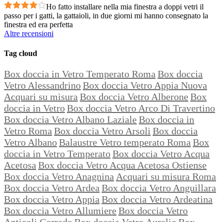
Ho fatto installare nella mia finestra a doppi vetri il
passo per i gatti, la gattaioli, in due giorni mi hanno consegnato la
finestra ed era perfetta
Altre recensioni
Tag cloud
Box doccia in Vetro Temperato Roma
Box doccia
Vetro Alessandrino
Box doccia Vetro Appia Nuova
Acquari su misura
Box doccia Vetro Alberone
Box
doccia in Vetro
Box doccia Vetro Arco Di Travertino
Box doccia Vetro Albano Laziale
Box doccia in
Vetro Roma
Box doccia Vetro Arsoli
Box doccia
Vetro Albano
Balaustre Vetro temperato Roma
Box
doccia in Vetro Temperato
Box doccia Vetro Acqua
Acetosa
Box doccia Vetro Acqua Acetosa Ostiense
Box doccia Vetro Anagnina
Acquari su misura Roma
Box doccia Vetro Ardea
Box doccia Vetro Anguillara
Box doccia Vetro Appia
Box doccia Vetro Ardeatina
Box doccia Vetro Allumiere
Box doccia Vetro
Anticoli Corrado
Box doccia Vetro Aurelio
Box