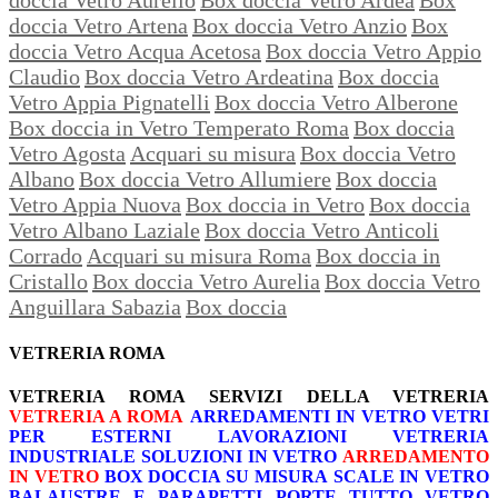
doccia Vetro Artena
Box doccia Vetro Anzio
Box
doccia Vetro Acqua Acetosa
Box doccia Vetro Appio
Claudio
Box doccia Vetro Ardeatina
Box doccia
Vetro Appia Pignatelli
Box doccia Vetro Alberone
Box doccia in Vetro Temperato Roma
Box doccia
Vetro Agosta
Acquari su misura
Box doccia Vetro
Albano
Box doccia Vetro Allumiere
Box doccia
Vetro Appia Nuova
Box doccia in Vetro
Box doccia
Vetro Albano Laziale
Box doccia Vetro Anticoli
Corrado
Acquari su misura Roma
Box doccia in
Cristallo
Box doccia Vetro Aurelia
Box doccia Vetro
Anguillara Sabazia
Box doccia
VETRERIA ROMA
VETRERIA ROMA
SERVIZI DELLA VETRERIA
VETRERIA A ROMA
ARREDAMENTI IN VETRO
VETRI
PER ESTERNI
LAVORAZIONI
VETRERIA
INDUSTRIALE
SOLUZIONI IN VETRO
ARREDAMENTO
IN VETRO
BOX DOCCIA SU MISURA
SCALE IN VETRO
BALAUSTRE E PARAPETTI
PORTE TUTTO VETRO