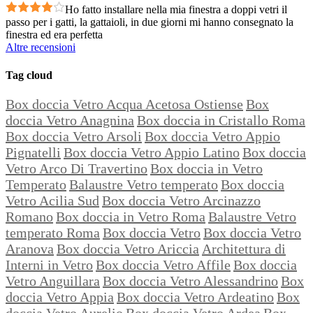
Ho fatto installare nella mia finestra a doppi vetri il
passo per i gatti, la gattaioli, in due giorni mi hanno consegnato la
finestra ed era perfetta
Altre recensioni
Tag cloud
Box doccia Vetro Acqua Acetosa Ostiense
Box
doccia Vetro Anagnina
Box doccia in Cristallo Roma
Box doccia Vetro Arsoli
Box doccia Vetro Appio
Pignatelli
Box doccia Vetro Appio Latino
Box doccia
Vetro Arco Di Travertino
Box doccia in Vetro
Temperato
Balaustre Vetro temperato
Box doccia
Vetro Acilia Sud
Box doccia Vetro Arcinazzo
Romano
Box doccia in Vetro Roma
Balaustre Vetro
temperato Roma
Box doccia Vetro
Box doccia Vetro
Aranova
Box doccia Vetro Ariccia
Architettura di
Interni in Vetro
Box doccia Vetro Affile
Box doccia
Vetro Anguillara
Box doccia Vetro Alessandrino
Box
doccia Vetro Appia
Box doccia Vetro Ardeatino
Box
doccia Vetro Aurelio
Box doccia Vetro Ardea
Box