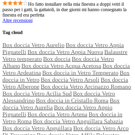
Ho fatto installare nella mia finestra a doppi vetri il
passo per i gatti, la gattaioli, in due giorni mi hanno consegnato la
finestra ed era perfetta
Altre recensioni
Tag cloud
Box doccia Vetro Aurelio
Box doccia Vetro Appia
Pignatelli
Box doccia Vetro Appia Nuova
Balaustre
Vetro temperato
Box doccia
Box doccia Vetro
Albano
Box doccia Vetro Acqua Acetosa
Box doccia
Vetro Ardeatina
Box doccia in Vetro Temperato
Box
doccia in Vetro
Box doccia Vetro Arsoli
Box doccia
Vetro Alberone
Box doccia Vetro Arcinazzo Romano
Box doccia Vetro Acilia Sud
Box doccia Vetro
Alessandrino
Box doccia in Cristallo Roma
Box
doccia Vetro Aurelia
Box doccia Vetro Appio
Pignatelli
Box doccia Vetro Artena
Box doccia in
Vetro Roma
Box doccia Vetro Anguillara Sabazia
Box doccia Vetro Anguillara
Box doccia Vetro Arco
Di Travertino
Box doccia Vetro Affile
Balaustre