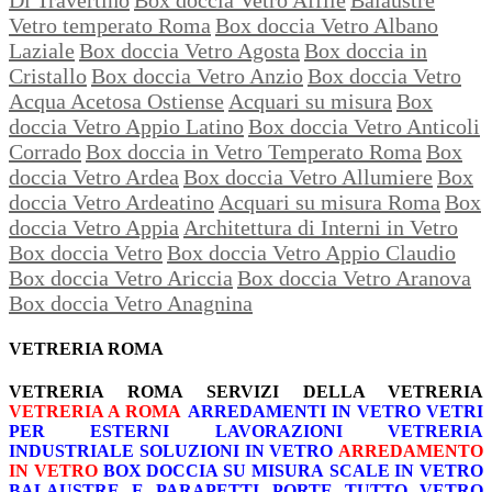
Vetro temperato Roma
Box doccia Vetro Albano
Laziale
Box doccia Vetro Agosta
Box doccia in
Cristallo
Box doccia Vetro Anzio
Box doccia Vetro
Acqua Acetosa Ostiense
Acquari su misura
Box
doccia Vetro Appio Latino
Box doccia Vetro Anticoli
Corrado
Box doccia in Vetro Temperato Roma
Box
doccia Vetro Ardea
Box doccia Vetro Allumiere
Box
doccia Vetro Ardeatino
Acquari su misura Roma
Box
doccia Vetro Appia
Architettura di Interni in Vetro
Box doccia Vetro
Box doccia Vetro Appio Claudio
Box doccia Vetro Ariccia
Box doccia Vetro Aranova
Box doccia Vetro Anagnina
VETRERIA ROMA
VETRERIA ROMA
SERVIZI DELLA VETRERIA
VETRERIA A ROMA
ARREDAMENTI IN VETRO
VETRI
PER ESTERNI
LAVORAZIONI
VETRERIA
INDUSTRIALE
SOLUZIONI IN VETRO
ARREDAMENTO
IN VETRO
BOX DOCCIA SU MISURA
SCALE IN VETRO
BALAUSTRE E PARAPETTI
PORTE TUTTO VETRO