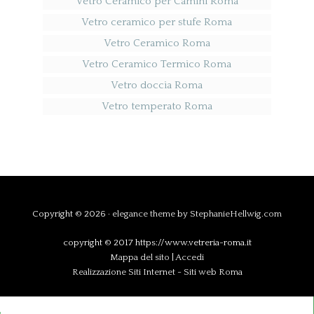
Vetro Ceramico per Camini Roma
Vetro ceramico per stufe Roma
Vetro Ceramico Roma
Vetro Ceramico Termico Roma
Vetro doccia Roma
Vetro temperato Roma
Copyright © 2026 ·
elegance theme
by
StephanieHellwig.com
copyright © 2017 https://www.vetreria-roma.it
Mappa del sito
|
Accedi
Realizzazione Siti Internet
-
Siti web Roma
Chiama Ora