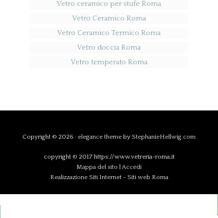
Vetro ceramico per stufe Roma
Vetro Ceramico Roma
Vetro Ceramico Termico Roma
Vetro doccia Roma
Vetro temperato Roma
Copyright © 2026 ·
elegance theme
by
StephanieHellwig.com
copyright © 2017 https://www.vetreria-roma.it
Mappa del sito
|
Accedi
Realizzazione Siti Internet
-
Siti web Roma
Chiama Ora
WhatsApp