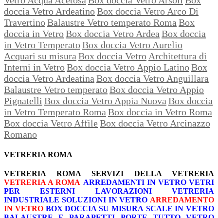
doccia Vetro Ardeatino
Box doccia Vetro Arco Di
Travertino
Balaustre Vetro temperato Roma
Box
doccia in Vetro
Box doccia Vetro Ardea
Box doccia
in Vetro Temperato
Box doccia Vetro Aurelio
Acquari su misura
Box doccia Vetro
Architettura di
Interni in Vetro
Box doccia Vetro Appio Latino
Box
doccia Vetro Ardeatina
Box doccia Vetro Anguillara
Balaustre Vetro temperato
Box doccia Vetro Appio
Pignatelli
Box doccia Vetro Appia Nuova
Box doccia
in Vetro Temperato Roma
Box doccia in Vetro Roma
Box doccia Vetro Affile
Box doccia Vetro Arcinazzo
Romano
VETRERIA ROMA
VETRERIA ROMA
SERVIZI DELLA VETRERIA
VETRERIA A ROMA
ARREDAMENTI IN VETRO
VETRI
PER ESTERNI
LAVORAZIONI
VETRERIA
INDUSTRIALE
SOLUZIONI IN VETRO
ARREDAMENTO
IN VETRO
BOX DOCCIA SU MISURA
SCALE IN VETRO
BALAUSTRE E PARAPETTI
PORTE TUTTO VETRO