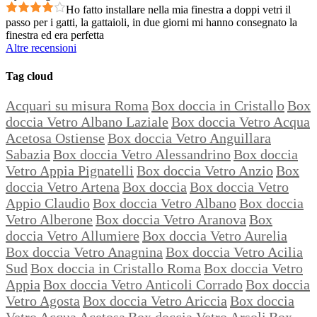
Ho fatto installare nella mia finestra a doppi vetri il
passo per i gatti, la gattaioli, in due giorni mi hanno consegnato la
finestra ed era perfetta
Altre recensioni
Tag cloud
Acquari su misura Roma
Box doccia in Cristallo
Box
doccia Vetro Albano Laziale
Box doccia Vetro Acqua
Acetosa Ostiense
Box doccia Vetro Anguillara
Sabazia
Box doccia Vetro Alessandrino
Box doccia
Vetro Appia Pignatelli
Box doccia Vetro Anzio
Box
doccia Vetro Artena
Box doccia
Box doccia Vetro
Appio Claudio
Box doccia Vetro Albano
Box doccia
Vetro Alberone
Box doccia Vetro Aranova
Box
doccia Vetro Allumiere
Box doccia Vetro Aurelia
Box doccia Vetro Anagnina
Box doccia Vetro Acilia
Sud
Box doccia in Cristallo Roma
Box doccia Vetro
Appia
Box doccia Vetro Anticoli Corrado
Box doccia
Vetro Agosta
Box doccia Vetro Ariccia
Box doccia
Vetro Acqua Acetosa
Box doccia Vetro Arsoli
Box