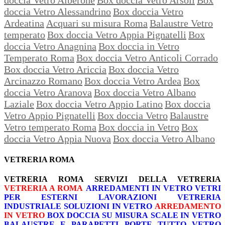
doccia Vetro Alessandrino
Box doccia Vetro
Ardeatina
Acquari su misura Roma
Balaustre Vetro
temperato
Box doccia Vetro Appia Pignatelli
Box
doccia Vetro Anagnina
Box doccia in Vetro
Temperato Roma
Box doccia Vetro Anticoli Corrado
Box doccia Vetro Ariccia
Box doccia Vetro
Arcinazzo Romano
Box doccia Vetro Ardea
Box
doccia Vetro Aranova
Box doccia Vetro Albano
Laziale
Box doccia Vetro Appio Latino
Box doccia
Vetro Appio Pignatelli
Box doccia Vetro
Balaustre
Vetro temperato Roma
Box doccia in Vetro
Box
doccia Vetro Appia Nuova
Box doccia Vetro Albano
VETRERIA ROMA
VETRERIA ROMA
SERVIZI DELLA VETRERIA
VETRERIA A ROMA
ARREDAMENTI IN VETRO
VETRI
PER ESTERNI
LAVORAZIONI
VETRERIA
INDUSTRIALE
SOLUZIONI IN VETRO
ARREDAMENTO
IN VETRO
BOX DOCCIA SU MISURA
SCALE IN VETRO
BALAUSTRE E PARAPETTI
PORTE TUTTO VETRO