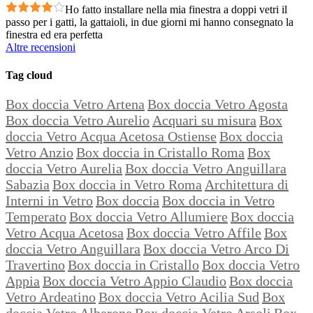
Ho fatto installare nella mia finestra a doppi vetri il
passo per i gatti, la gattaioli, in due giorni mi hanno consegnato la
finestra ed era perfetta
Altre recensioni
Tag cloud
Box doccia Vetro Artena
Box doccia Vetro Agosta
Box doccia Vetro Aurelio
Acquari su misura
Box
doccia Vetro Acqua Acetosa Ostiense
Box doccia
Vetro Anzio
Box doccia in Cristallo Roma
Box
doccia Vetro Aurelia
Box doccia Vetro Anguillara
Sabazia
Box doccia in Vetro Roma
Architettura di
Interni in Vetro
Box doccia
Box doccia in Vetro
Temperato
Box doccia Vetro Allumiere
Box doccia
Vetro Acqua Acetosa
Box doccia Vetro Affile
Box
doccia Vetro Anguillara
Box doccia Vetro Arco Di
Travertino
Box doccia in Cristallo
Box doccia Vetro
Appia
Box doccia Vetro Appio Claudio
Box doccia
Vetro Ardeatino
Box doccia Vetro Acilia Sud
Box
doccia Vetro Alberone
Box doccia Vetro Arsoli
Box